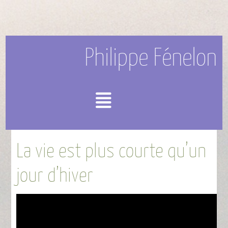
Philippe Fénelon
Menu
La vie est plus courte qu’un
jour d’hiver