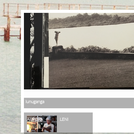
lunuganga
AURORA
LENI