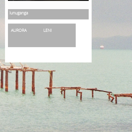
lunuganga
AURORA
LENI