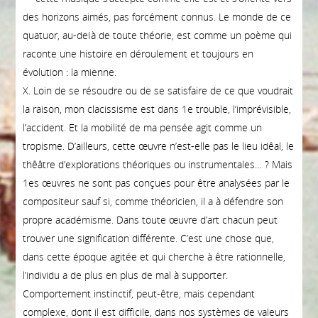
des horizons aimés, pas forcément connus. Le monde de ce
quatuor, au-deIà de toute théorie, est comme un poème qui
raconte une histoire en déroulement et toujours en
évolution : la mienne.
X. Loin de se résoudre ou de se satisfaire de ce que voudrait
la raison, mon clacissisme est dans 1e trouble, l’imprévisible,
l’accident. Et la mobilité de ma pensée agit comme un
tropisme. D’ailleurs, cette œuvre n’est-elle pas le lieu idêal, le
thêâtre d’explorations théoriques ou instrumentales… ? Mais
1es œuvres ne sont pas conçues pour être analysées par le
compositeur sauf si, comme théoricien, il a à défendre son
propre académisme. Dans toute œuvre d’art chacun peut
trouver une signification différente. C’est une chose que,
dans cette époque agitée et qui cherche à être rationnelle,
l’individu a de plus en plus de mal à supporter.
Comportement instinctif, peut-être, mais cependant
complexe, dont il est difficile, dans nos systèmes de valeurs