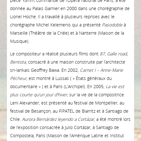
pièce
Yamm
, commande de l’Opéra national de Paris, a été
donnée au Palais Garnier en 2000 dans une chorégraphie de
Lionel Hoche. Il a travaillé à plusieurs reprises avec le
chorégraphe Michel Kelemenis qui a présenté
Pasodoble
à
Marseille (Théâtre de la Criée) et à Nanterre (Maison de la
Musique).
Le compositeur a réalisé plusieurs films dont
87, Galle road,
Bentota
, consacré à une maison construite par l’architecte
sri-lankais Geoffrey Bawa. En 2002,
Carnet I – Anne-Marie
Pécheur
, est montré à Lussas ( » États généraux du
documentaire « ) et à Paris (L’Archipel). En 2005,
La vie est
plus courte qu’un jour d’hiver
, sur la vie de la compositrice
Leni Alexander, est présenté au festival de Montpellier, au
festival de Besançon, au FIPATEL de Biarritz et à Santiago de
Chile.
Aurora Bernárdez leyendo a Cortázar
, a été montré lors
de l’exposition consacrée à Julio Cortázar, à Santiago de
Compostela, Paris (Maison de l’Amérique Latine et Institut