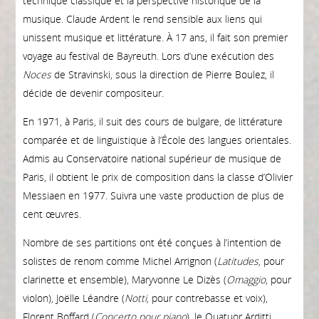
technique classique et la perspective historique de la
musique. Claude Ardent le rend sensible aux liens qui
unissent musique et littérature. À 17 ans, il fait son premier
voyage au festival de Bayreuth. Lors d’une exécution des
Noces
de Stravinski, sous la direction de Pierre Boulez, il
décide de devenir compositeur.
En 1971, à Paris, il suit des cours de bulgare, de littérature
comparée et de linguistique à l’École des langues orientales.
Admis au Conservatoire national supérieur de musique de
Paris, il obtient le prix de composition dans la classe d’Olivier
Messiaen en 1977. Suivra une vaste production de plus de
cent œuvres.
Nombre de ses partitions ont été conçues à l’intention de
solistes de renom comme Michel Arrignon (
Latitudes
, pour
clarinette et ensemble), Maryvonne Le Dizès (
Omaggio
, pour
violon), Joëlle Léandre (
Notti
, pour contrebasse et voix),
Florent Boffard (
Concerto pour piano
), le Quatuor Arditti