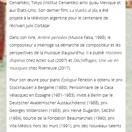
Cervantès), Tokyo (Institut Cervantès) ainsi qu’au Mexique et
aux États-Unis.
Son dernier film,
La Vuelta al día
, a été
projeté à la télévision argentine pour le centenaire de
l’écrivain Julio Cortázar.
Dans son livre,
Arrière-pensées
(Musica Falsa, 1998), le
compositeur a interrogé sa démarche de compositeur et les
perspectives de la musique d’aujourd’hui. Il a publié
Histoires
d’opéras
chez Actes sud (2007) et
Déchiffrages, Une vie en
musiques
chez Riveneuve (2017).
Pour son œuvre pour piano
Épilogue
Fénelon a obtenu le prix
Stockhausen à Bergame (1980). Pensionnaire de la Casa
Vélasquez en Espagne (1981-1983), invité à Berlin par le
Deutscher Akademischer Austauchdienst (1988), prix
Georges Wildenstein (1983), prix Hervé Dugardin, SACEM
(1984), bourse de la Fondation Beaumarchais (1990), prix
Villa Médicis hors les murs (1991), prix des Nouveaux talents