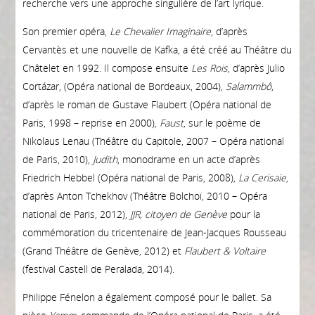
recherche vers une approche singulière de l’art lyrique.
Son premier opéra,
Le Chevalier Imaginaire
, d’après
Cervantès et une nouvelle de Kafka, a été créé au Théâtre du
Châtelet en 1992. Il compose ensuite
Les Rois
, d’après Julio
Cortázar, (Opéra national de Bordeaux, 2004),
Salammbô
,
d’après le roman de Gustave Flaubert (Opéra national de
Paris, 1998 – reprise en 2000),
Faust
, sur le poème de
Nikolaus Lenau (Théâtre du Capitole, 2007 – Opéra national
de Paris, 2010),
Judith
, monodrame en un acte d’après
Friedrich Hebbel (Opéra national de Paris, 2008),
La Cerisaie
,
d’après Anton Tchekhov (Théâtre Bolchoï, 2010 – Opéra
national de Paris, 2012),
JJR, citoyen de Genève
pour la
commémoration du tricentenaire de Jean-Jacques Rousseau
(Grand Théâtre de Genève, 2012) et
Flaubert & Voltaire
(festival Castell de Peralada, 2014).
Philippe Fénelon a également composé pour le ballet. Sa