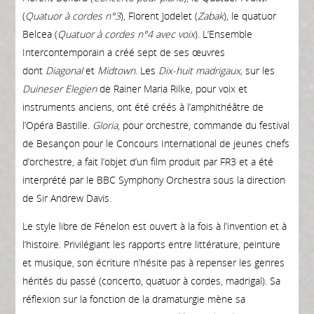
(
Quatuor à cordes n°3
), Florent Jodelet (
Zabak
), le quatuor
Belcea (
Quatuor à cordes n°4 avec voix
). L’Ensemble
Intercontemporain a créé sept de ses œuvres
dont
Diagonal
et
Midtown
. Les
Dix-huit madrigaux,
sur les
Duineser Elegien
de Rainer Maria Rilke, pour voix et
instruments anciens, ont été créés à l’amphithéâtre de
l’Opéra Bastille.
Gloria
, pour orchestre, commande du festival
de Besançon pour le Concours International de jeunes chefs
d’orchestre, a fait l’objet d’un film produit par FR3 et a été
interprété par le BBC Symphony Orchestra sous la direction
de Sir Andrew Davis.
Le style libre de Fénelon est ouvert à la fois à l’invention et à
l’histoire. Privilégiant les rapports entre littérature, peinture
et musique, son écriture n’hésite pas à repenser les genres
hérités du passé (concerto, quatuor à cordes, madrigal). Sa
réflexion sur la fonction de la dramaturgie mène sa