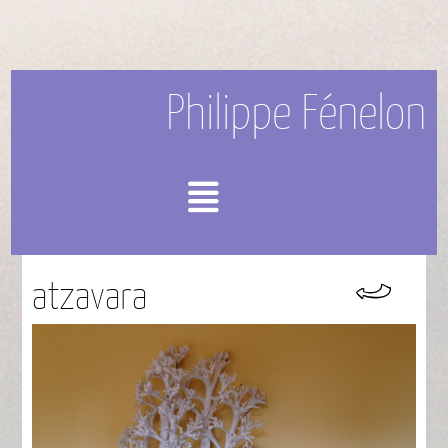
Philippe Fénelon
Menu
atzavara