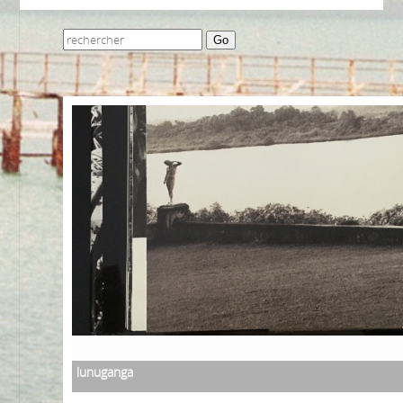
Go
lunuganga