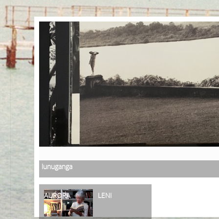
lunuganga
AURORA
LENI