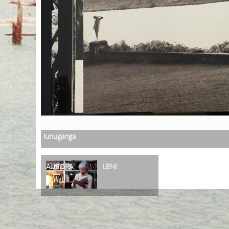
lunuganga
AURORA
LENI