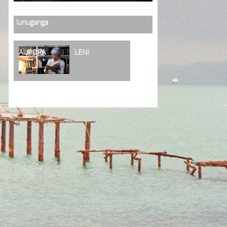
lunuganga
AURORA
LENI