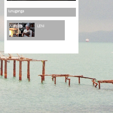
lunuganga
AURORA
LENI