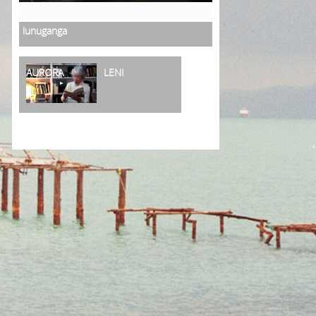
lunuganga
AURORA
LENI