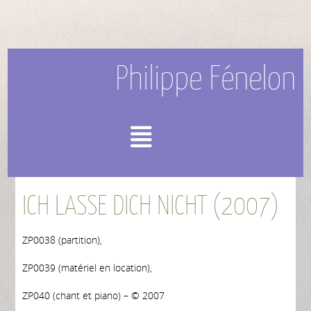
Philippe Fénelon
Menu
ICH LASSE DICH NICHT (2007)
ZP0038 (partition),
ZP0039 (matériel en location),
ZP040 (chant et piano) – © 2007