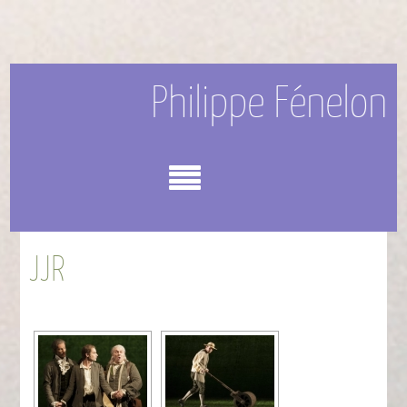
Philippe Fénelon
Menu
JJR