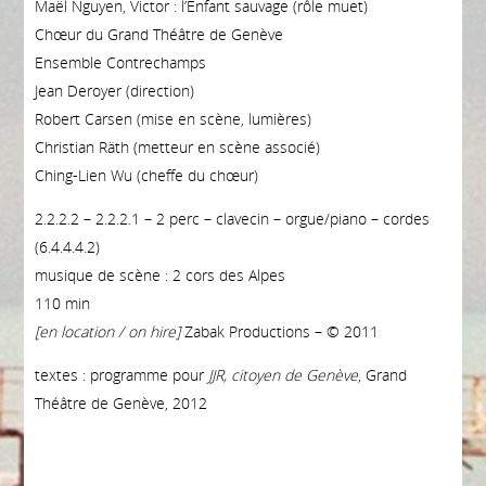
Maël Nguyen, Victor : l’Enfant sauvage (rôle muet)
Chœur du Grand Théâtre de Genève
Ensemble Contrechamps
Jean Deroyer (direction)
Robert Carsen (mise en scène, lumières)
Christian Räth (metteur en scène associé)
Ching-Lien Wu (cheffe du chœur)
2.2.2.2 – 2.2.2.1 – 2 perc – clavecin – orgue/piano – cordes
(6.4.4.4.2)
musique de scène : 2 cors des Alpes
110 min
[en location / on hire]
Zabak Productions – © 2011
textes : programme pour
JJR, citoyen de Genève
, Grand
Théâtre de Genève, 2012