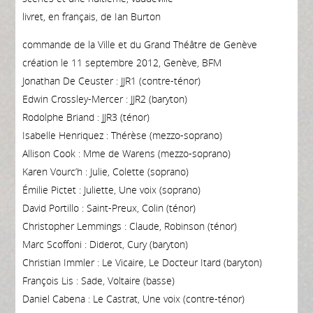
livret, en français, de Ian Burton
commande de la Ville et du Grand Théâtre de Genève
création le 11 septembre 2012, Genève, BFM
Jonathan De Ceuster : JJR1 (contre-ténor)
Edwin Crossley-Mercer : JJR2 (baryton)
Rodolphe Briand : JJR3 (ténor)
Isabelle Henriquez : Thérèse (mezzo-soprano)
Allison Cook : Mme de Warens (mezzo-soprano)
Karen Vourc’h : Julie, Colette (soprano)
Émilie Pictet : Juliette, Une voix (soprano)
David Portillo : Saint-Preux, Colin (ténor)
Christopher Lemmings : Claude, Robinson (ténor)
Marc Scoffoni : Diderot, Cury (baryton)
Christian Immler : Le Vicaire, Le Docteur Itard (baryton)
François Lis : Sade, Voltaire (basse)
Daniel Cabena : Le Castrat, Une voix (contre-ténor)