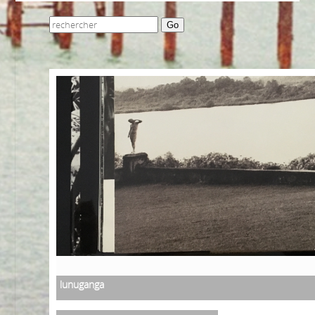
Go
lunuganga