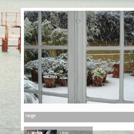
neige
AURORA
LENI