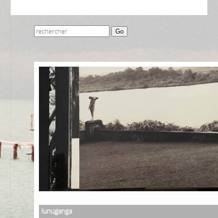
Go
lunuganga