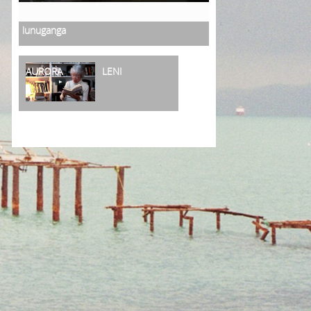
lunuganga
AURORA
LENI