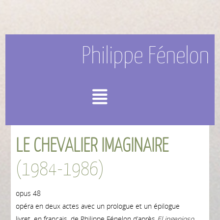
Philippe Fénelon
Menu
LE CHEVALIER IMAGINAIRE
(1984-1986)
opus 48
opéra en deux actes avec un prologue et un épilogue
livret, en français, de Philippe Fénelon d’après
El ingenioso