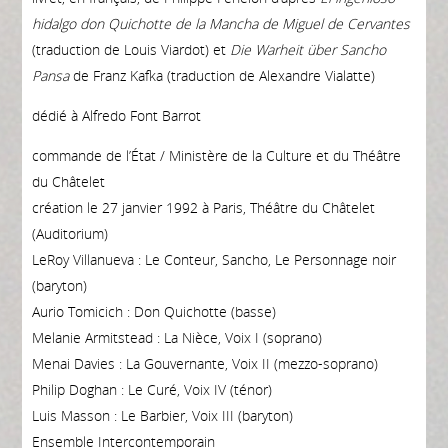
hidalgo don Quichotte de la Mancha de Miguel de Cervantes
(traduction de Louis Viardot) et
Die Warheit über Sancho
Pansa
de Franz Kafka (traduction de Alexandre Vialatte)
dédié à Alfredo Font Barrot
commande de l’État / Ministère de la Culture et du Théâtre
du Châtelet
création le 27 janvier 1992 à Paris, Théâtre du Châtelet
(Auditorium)
LeRoy Villanueva : Le Conteur, Sancho, Le Personnage noir
(baryton)
Aurio Tomicich : Don Quichotte (basse)
Melanie Armitstead : La Nièce, Voix I (soprano)
Menai Davies : La Gouvernante, Voix II (mezzo-soprano)
Philip Doghan : Le Curé, Voix IV (ténor)
Luis Masson : Le Barbier, Voix III (baryton)
Ensemble Intercontemporain