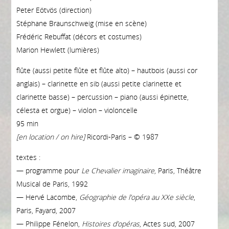
Peter Eötvös (direction)
Stéphane Braunschweig (mise en scène)
Frédéric Rebuffat (décors et costumes)
Marion Hewlett (lumières)
flûte (aussi petite flûte et flûte alto) – hautbois (aussi cor
anglais) – clarinette en sib (aussi petite clarinette et
clarinette basse) – percussion – piano (aussi épinette,
célesta et orgue) – violon – violoncelle
95 min
[en location / on hire]
Ricordi-Paris – © 1987
textes :
— programme pour
Le Chevalier imaginaire
, Paris, Théâtre
Musical de Paris, 1992
— Hervé Lacombe,
Géographie de l’opéra au XXe siècle
,
Paris, Fayard, 2007
— Philippe Fénelon,
Histoires d’opéras
, Actes sud, 2007