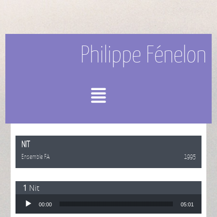
Philippe Fénelon
Menu
NIT
Ensemble FA
1995
Nit
Lecteur audio
00:00
05:01