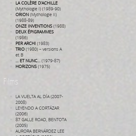
LA COLÈRE D’ACHILLE
(Mythologie I) (1989-90)
ORION
(Mythologie II)
(1988-89)
ONZE INVENTIONS
(1988)
DEUX ÉPIGRAMMES
(1986)
PER ARCHI
(1983)
TRIO
(1980) – versions A
et B
… ET NUNC…
(1979-87)
HORIZONS
(1975)
Films
LA VUELTA AL DÍA (2007-
2008)
LEYENDO A CORTÁZAR
(2006)
87 GALLE ROAD, BENTOTA
(2005)
AURORA BERNÁRDEZ LEE