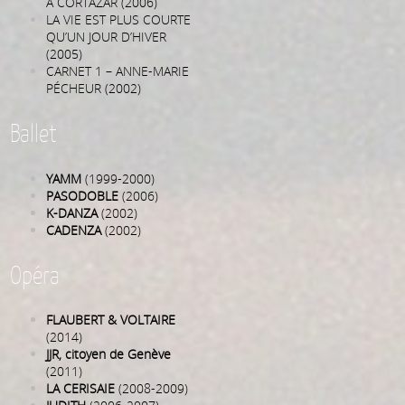
A CORTÁZAR (2006)
LA VIE EST PLUS COURTE
QU’UN JOUR D’HIVER
(2005)
CARNET 1 – ANNE-MARIE
PÉCHEUR (2002)
Ballet
YAMM
(1999-2000)
PASODOBLE
(2006)
K-DANZA
(2002)
CADENZA
(2002)
Opéra
FLAUBERT & VOLTAIRE
(2014)
JJR, citoyen de Genève
(2011)
LA CERISAIE
(2008-2009)