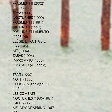
FRAGMENT II
(2002)
KIOSK
(2002)
EPHA
(2000)
NOCTURNES
(1999)
FRAGMENT I
(1997)
DIE NACHT
(1997)
PRÉLUDE ET LAMENTO
(1995-96)
ÉLÉGIE ET FANTAISIE
(1995-96)
NIT
(1994)
ZABAK
(1994)
IMPROMPTU
(1990)
OMAGGIO
(a Tiepolo)
(1990)
TRAIT
(1990)
NOTTI
(1990)
HÉLIOS
(Mythologie III)
(1989)
LES COMBATS
NOCTURNES
(1986-1987)
HALLEY
(1986)
MELODY OF SPRING 1947