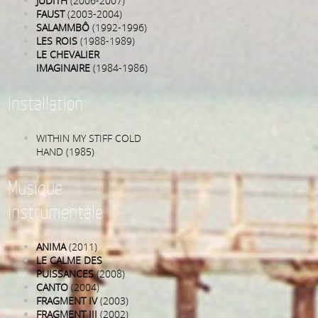
JUDITH
(2006-2007)
FAUST
(2003-2004)
SALAMMBÔ
(1992-1996)
LES ROIS
(1988-1989)
LE CHEVALIER
IMAGINAIRE
(1984-1986)
Installation
WITHIN MY STIFF COLD
HAND (1985)
Musique
instrumentale
ANIMA
(2011)
LE CALME DES
PUISSANCES
(2008)
CANTO
(2004)
FRAGMENT IV
(2003)
FRAGMENT III
(2002)