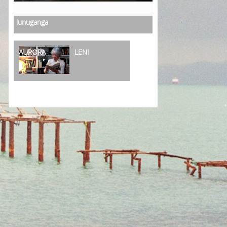
lunuganga
AURORA
LENI