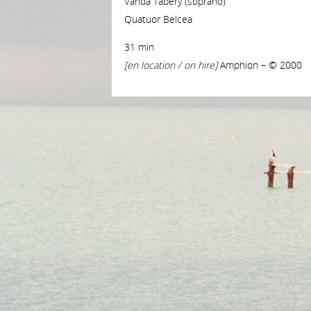
Vanda Tabery (soprano)
Quatuor Belcea
31 min
[en location / on hire]
Amphion – © 2000