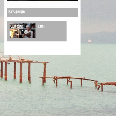
lunuganga
AURORA
LENI