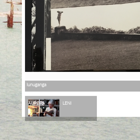
lunuganga
AURORA
LENI