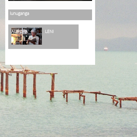
lunuganga
AURORA
LENI