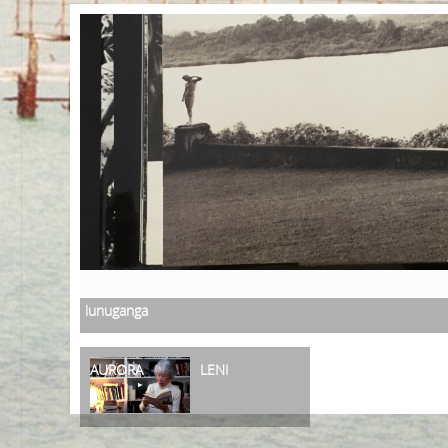
lunuganga
AURORA
LENI