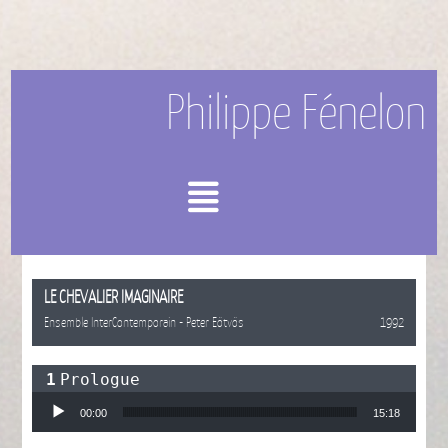
Philippe Fénelon
Menu
LE CHEVALIER IMAGINAIRE
Ensemble InterContemporain - Peter Eötvös
1992
Prologue
Lecteur audio
00:00
15:18