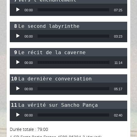
Lecteur audio
00:00
07:25
Le second labyrinthe
Lecteur audio
00:00
03:23
Le récit de la caverne
Lecteur audio
00:00
11:14
La dernière conversation
Lecteur audio
00:00
05:17
La vérité sur Sancho Pança
Lecteur audio
00:00
02:40
Durée totale : 79:00