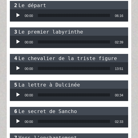
Le départ
Lecteur audio
00:00
06:16
Le premier labyrinthe
Lecteur audio
00:00
02:39
Le chevalier de la triste figure
Lecteur audio
00:00
13:51
La lettre à Dulcinée
Lecteur audio
00:00
00:34
Le secret de Sancho
Lecteur audio
00:00
02:33
Vers l'enchantement