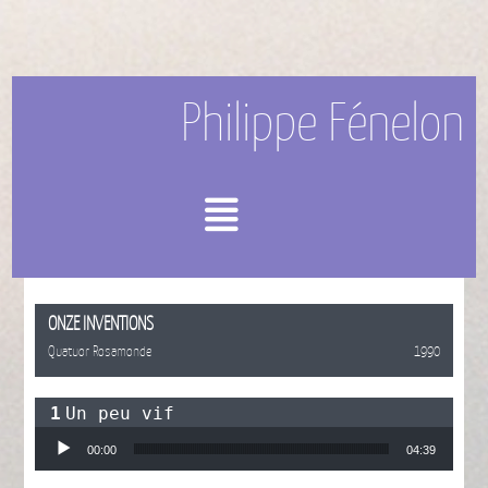
Philippe Fénelon
Menu
ONZE INVENTIONS
Quatuor Rosamonde
1990
Un peu vif
Lecteur audio
00:00
04:39