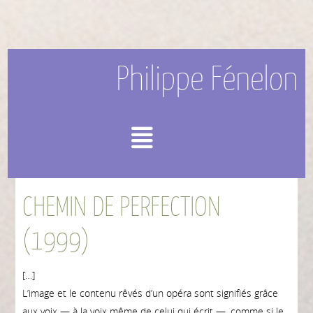
Philippe Fénelon
Menu
CHEMIN DE PERFECTION
(1999)
[…]
L’image et le contenu rêvés d’un opéra sont signifiés grâce
aux voix — à la voix même de celui qui écrit —, comme si le