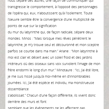
nous sépare des autres, une façon de communiquer qui
transgresse le comportement, à l’opposé des personnages
de l’opéra qui, eux, n’aboutissent qu’à l’isolement. Toute
l’oeuvre semble être la convergence d’une multiplicité de
points de vue sur la signification
du mur du labyrinthe qui, de façon radicale, sépare deux
mondes. Minos : “Mais lorsque mes rêves pénètrent le
labyrinthe, je m’y trouve seul et découronné et mon sceptre
parfois se courbe dans ma main.” Ariane : “Mon labyrinthe à
moi est clair et désert avec un soleil froid et des jardins
intérieurs où des oiseaux sans voix survolent l’image de mon
frère endormi le long d’un mur.” Minotaure : “Ici, j’ai été libre,
je me suis hissé jusqu’à moi-même en d’innombrables
journées. Ici, j’ai été espèce et individu, ma monstrueuse
dissemblance
s’abolissait.” Chacun d’une façon différente, ils vivent donc
derrière des murs et font
semblant que les événements ne les affectent pas.