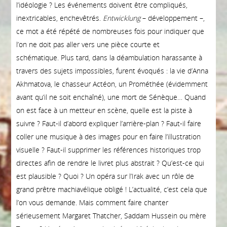
l’idéologie ? Les événements doivent être compliqués,
inextricables, enchevêtrés.
Entwicklung
– développement –,
ce mot a été répété de nombreuses fois pour indiquer que
l’on ne doit pas aller vers une pièce courte et
schématique. Plus tard, dans la déambulation harassante à
travers des sujets impossibles, furent évoqués : la vie d’Anna
Akhmatova, le chasseur Actéon, un Prométhée (évidemment
avant qu’il ne soit enchaîné), une mort de Sénèque… Quand
on est face à un metteur en scène, quelle est la piste à
suivre ? Faut-il d’abord expliquer l’arrière-plan ? Faut-il faire
coller une musique à des images pour en faire l’illustration
visuelle ? Faut-il supprimer les références historiques trop
directes afin de rendre le livret plus abstrait ? Qu’est-ce qui
est plausible ? Quoi ? Un opéra sur l’Irak avec un rôle de
grand prêtre machiavélique obligé ! L’actualité, c’est cela que
l’on vous demande. Mais comment faire chanter
sérieusement Margaret Thatcher, Saddam Hussein ou mère