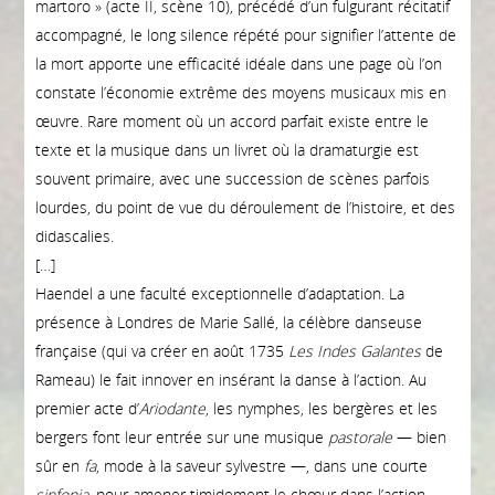
martoro » (acte II, scène 10), précédé d’un fulgurant récitatif
accompagné, le long silence répété pour signifier l’attente de
la mort apporte une efficacité idéale dans une page où l’on
constate l’économie extrême des moyens musicaux mis en
œuvre. Rare moment où un accord parfait existe entre le
texte et la musique dans un livret où la dramaturgie est
souvent primaire, avec une succession de scènes parfois
lourdes, du point de vue du déroulement de l’histoire, et des
didascalies.
[…]
Haendel a une faculté exceptionnelle d’adaptation. La
présence à Londres de Marie Sallé, la célèbre danseuse
française (qui va créer en août 1735
Les Indes Galantes
de
Rameau) le fait innover en insérant la danse à l’action. Au
premier acte d’
Ariodante
, les nymphes, les bergères et les
bergers font leur entrée sur une musique
pastorale
— bien
sûr en
fa
, mode à la saveur sylvestre —, dans une courte
sinfonia
, pour amener timidement le chœur dans l’action