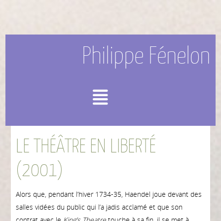
Philippe Fénelon
Menu
LE THÉÂTRE EN LIBERTÉ
(2001)
Alors que, pendant l’hiver 1734-35, Haendel joue devant des
salles vidées du public qui l’a jadis acclamé et que son
contrat avec le
King’s Theatre
touche à sa fin, il se met à