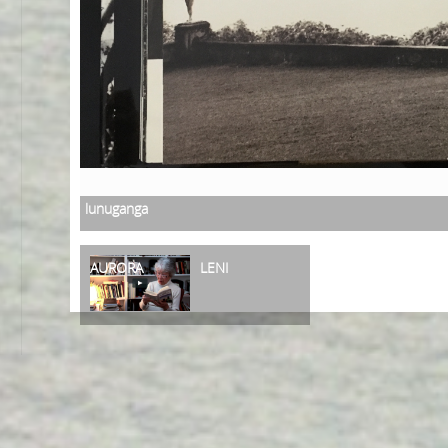
lunuganga
AURORA
LENI