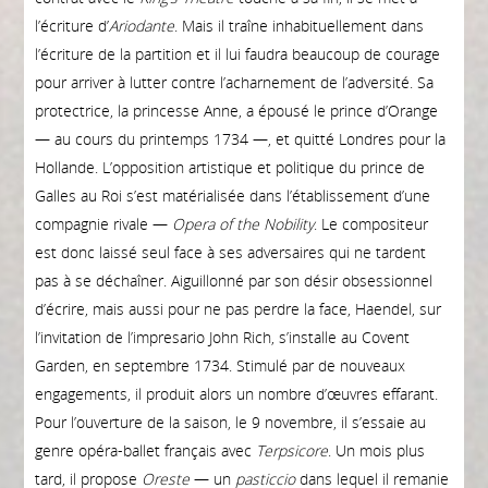
l’écriture d’
Ariodante
. Mais il traîne inhabituellement dans
l’écriture de la partition et il lui faudra beaucoup de courage
pour arriver à lutter contre l’acharnement de l’adversité. Sa
protectrice, la princesse Anne, a épousé le prince d’Orange
— au cours du printemps 1734 —, et quitté Londres pour la
Hollande. L’opposition artistique et politique du prince de
Galles au Roi s’est matérialisée dans l’établissement d’une
compagnie rivale —
Opera of the Nobility
. Le compositeur
est donc laissé seul face à ses adversaires qui ne tardent
pas à se déchaîner. Aiguillonné par son désir obsessionnel
d’écrire, mais aussi pour ne pas perdre la face, Haendel, sur
l’invitation de l’impresario John Rich, s’installe au Covent
Garden, en septembre 1734. Stimulé par de nouveaux
engagements, il produit alors un nombre d’œuvres effarant.
Pour l’ouverture de la saison, le 9 novembre, il s’essaie au
genre opéra-ballet français avec
Terpsicore
. Un mois plus
tard, il propose
Oreste
— un
pasticcio
dans lequel il remanie