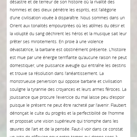
désastre et de terreur de son histoire où la rivalité des
hommes et des dieux pénètre les esprits, est l’allégorie
d’une civilisation vouée à disparaître. Nous sommes dans un
Orient aux tonalités empourprées où les abîmes du désir et
la volupté du sang déchirent les héros et la musique sait leur
prêter ses miroitements. En proie à une violence
dévastatrice, la barbarie est obstinément présente. L’histoire
est mue par une énergie terrifiante qu’aucune raison ne peut
domestiquer, une puissance aveugle qui entraîne les destins
et trouve sa résolution dans l’anéantissement. La
monstrueuse perversion qui oppose barbarie et civilisation
souligne la tyrannie des croyances et leurs armes féroces. La
jouissance que procure l’exercice du mal laisse peu d’espoir
puisque le présent ne peut être racheté par l’avenir. Flaubert
dénonçait le culte du progrès et la perfectibilité de l’homme
et proposait une vision supérieure qui triomphe dans les
œuvres de l’art et de la pensée. Faut-il voir dans ce constat
un acte de réflexion pour notre temps qui donne sens à