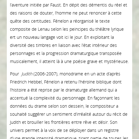
l’aventure initiée par Faust. En dépit des démentis du réel et
des raisons de douter, l’homme ne peut renoncer à cette
quête des certitudes. Fénelon a réorganisé le texte
composite de Lenau selon les peincipes du théâtre lyrique
ert un nouveau langage voit ici le jour. En exploitant la
diversité des timbres en liaison avec l’état intérieur des
personnages et la progression dramaturgique transposée
musicalement, il atteint là à une poésie grave et mystérieuse.
Pour
Judith
(2006-2007), monodrame en un acte d’après
Friedrich Hebbel, Fénelon a retenu l’héroïne biblique dont
l’histoire a été reprise par le dramaturge allemand qui a
accentué la complexité du personnage. En façonnant les
données du drame selon son dessein, le compositeur a
souhaité suggérer un sentiment d’irréalité autour du récit de
Judith et brouiller les frontières entre rêve et désir. Son
univers permet à la voix de se déployer dans un registre
d’une grande intensité dramatique, tirant partie de toutes les