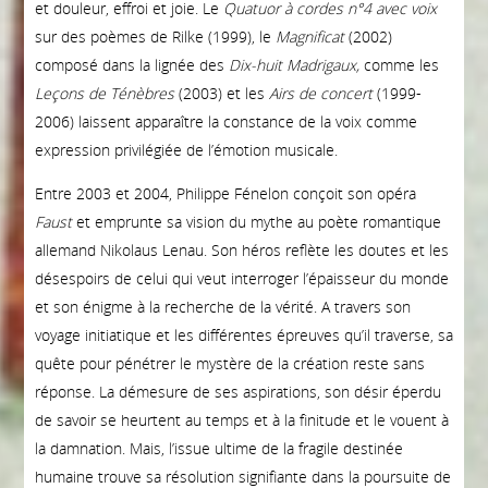
et douleur, effroi et joie. Le
Quatuor à cordes n°4 avec voix
sur des poèmes de Rilke (1999), le
Magnificat
(2002)
composé dans la lignée des
Dix-huit Madrigaux,
comme les
Leçons de Ténèbres
(2003) et les
Airs de concert
(1999-
2006) laissent apparaître la constance de la voix comme
expression privilégiée de l’émotion musicale.
Entre 2003 et 2004, Philippe Fénelon conçoit son opéra
Faust
et emprunte sa vision du mythe au poète romantique
allemand Nikolaus Lenau. Son héros reflète les doutes et les
désespoirs de celui qui veut interroger l’épaisseur du monde
et son énigme à la recherche de la vérité. A travers son
voyage initiatique et les différentes épreuves qu’il traverse, sa
quête pour pénétrer le mystère de la création reste sans
réponse. La démesure de ses aspirations, son désir éperdu
de savoir se heurtent au temps et à la finitude et le vouent à
la damnation. Mais, l’issue ultime de la fragile destinée
humaine trouve sa résolution signifiante dans la poursuite de