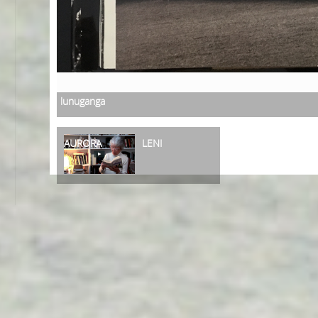
lunuganga
AURORA
LENI