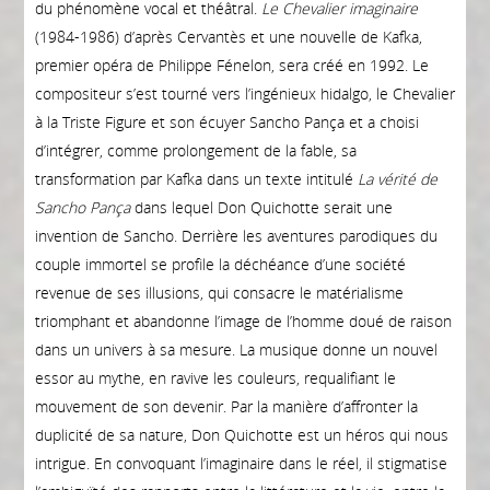
du phénomène vocal et théâtral.
Le Chevalier imaginaire
(1984-1986) d’après Cervantès et une nouvelle de Kafka,
premier opéra de Philippe Fénelon, sera créé en 1992. Le
compositeur s’est tourné vers l’ingénieux hidalgo, le Chevalier
à la Triste Figure et son écuyer Sancho Pança et a choisi
d’intégrer, comme prolongement de la fable, sa
transformation par Kafka dans un texte intitulé
La vérité de
Sancho Pança
dans lequel Don Quichotte serait une
invention de Sancho. Derrière les aventures parodiques du
couple immortel se profile la déchéance d’une société
revenue de ses illusions, qui consacre le matérialisme
triomphant et abandonne l’image de l’homme doué de raison
dans un univers à sa mesure. La musique donne un nouvel
essor au mythe, en ravive les couleurs, requalifiant le
mouvement de son devenir. Par la manière d’affronter la
duplicité de sa nature, Don Quichotte est un héros qui nous
intrigue. En convoquant l’imaginaire dans le réel, il stigmatise