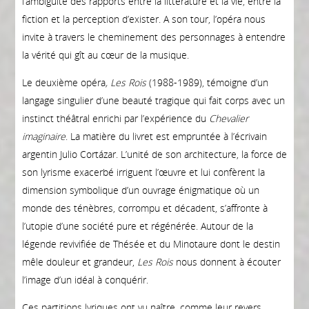
l’ambiguïté des rapports entre la littérature et la vie, entre la
fiction et la perception d’exister. A son tour, l’opéra nous
invite à travers le cheminement des personnages à entendre
la vérité qui gît au cœur de la musique.
Le deuxième opéra
, Les Rois
(1988-1989), témoigne d’un
langage singulier d’une beauté tragique qui fait corps avec un
instinct théâtral enrichi par l’expérience du
Chevalier
imaginaire
. La matière du livret est empruntée à l’écrivain
argentin Julio Cortázar. L’unité de son architecture, la force de
son lyrisme exacerbé irriguent l’œuvre et lui confèrent la
dimension symbolique d’un ouvrage énigmatique où un
monde des ténèbres, corrompu et décadent, s’affronte à
l’utopie d’une société pure et régénérée. Autour de la
légende revivifiée de Thésée et du Minotaure dont le destin
mêle douleur et grandeur,
Les Rois
nous donnent à écouter
l’image d’un idéal à conquérir.
Ces partitions lyriques ont vu naître, comme leur revers