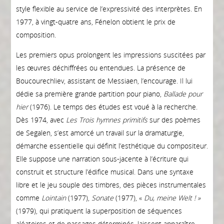
style flexible au service de l’expressivité des interprètes. En
1977, à vingt-quatre ans, Fénelon obtient le prix de
composition.
Les premiers opus prolongent les impressions suscitées par
les œuvres déchiffrées ou entendues. La présence de
Boucourechliev, assistant de Messiaen, l’encourage. Il lui
dédie sa première grande partition pour piano,
Ballade pour
hier
(1976). Le temps des études est voué à la recherche.
Dès 1974, avec
Les Trois hymnes primitifs
sur des poèmes
de Segalen, s’est amorcé un travail sur la dramaturgie,
démarche essentielle qui définit l’esthétique du compositeur.
Elle suppose une narration sous-jacente à l’écriture qui
construit et structure l’édifice musical. Dans une syntaxe
libre et le jeu souple des timbres, des pièces instrumentales
comme
Lointain
(1977),
Sonate
(1977), «
Du, meine Welt ! »
(1979), qui pratiquent la superposition de séquences
aléatoires et de passages déterminés, laissent apparaître,