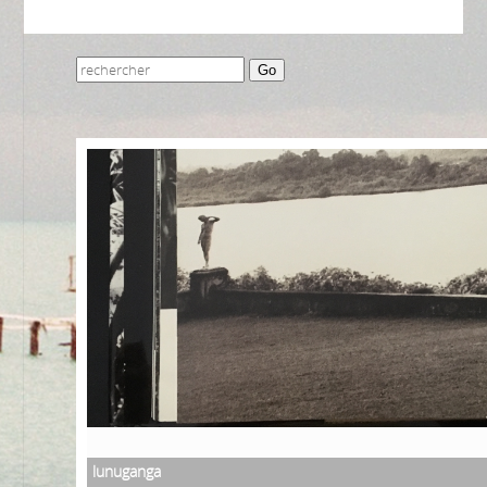
Go
lunuganga