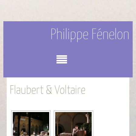
Philippe Fénelon
Menu
Flaubert & Voltaire