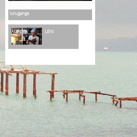
lunuganga
AURORA
LENI