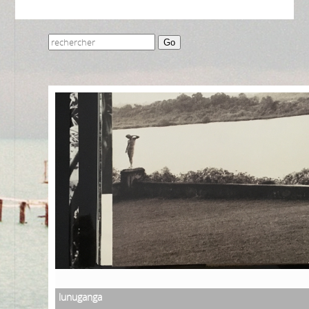
Go
lunuganga