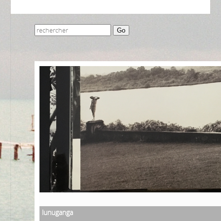
Go
lunuganga