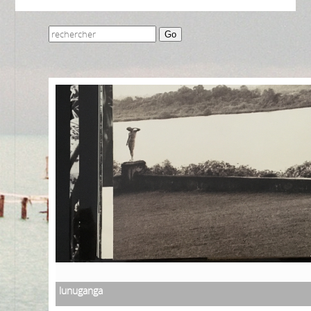
Go
lunuganga