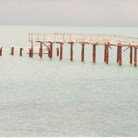
LA VUELTA AL DÍA (2007-
2008)
LEYENDO A CORTÁZAR (2006)
87 GALLE ROAD, BENTOTA
AURORA BERNÁRDEZ LEE A
(2005)
CORTÁZAR (2006)
LA VIE EST PLUS COURTE
CARNET 1 – ANNE-MARIE
QU’UN JOUR D’HIVER (2005)
PÉCHEUR (2002)