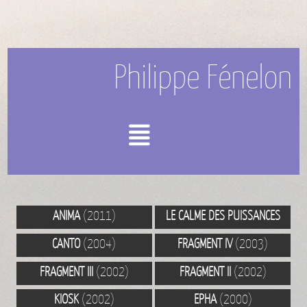
Philippe Fénelon
Menu
ANIMA
(2011)
LE CALME DES PUISSANCES
(2008)
CANTO
(2004)
FRAGMENT IV
(2003)
FRAGMENT III
(2002)
FRAGMENT II
(2002)
KIOSK
(2002)
EPHA
(2000)