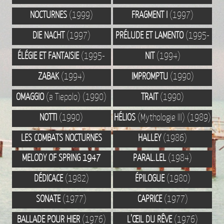
NOCTURNES
(1999)
FRAGMENT I
(1997)
DIE NACHT
(1997)
PRÉLUDE ET LAMENTO
(1995-
96)
ÉLÉGIE ET FANTAISIE
(1995-
NIT
(1994)
96)
ZABAK
(1994)
IMPROMPTU
(1990)
OMAGGIO
(a Tiepolo) (1990)
TRAIT
(1990)
NOTTI
(1990)
HÉLIOS
(Mythologie III) (1989)
LES COMBATS NOCTURNES
HALLEY
(1986)
(1986-1987)
MELODY OF SPRING 1947
PARAL.LEL
(1984)
(1984)
DÉDICACE
(1982)
ÉPILOGUE
(1980)
SONATE
(1977)
CAPRICE
(1977)
BALLADE POUR HIER
(1976)
L’ŒIL DU RÊVE
(1976)